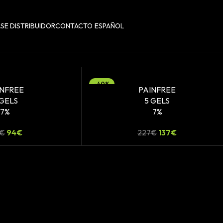
SE DISTRIBUIDOR
CONTACTO
ESPAÑOL
-40%
INFREE
PAINFREE
 GELS
5 GELS
7%
7%
€
94
€
227
€
137
€