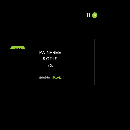
0
-46%
PAINFREE
8 GELS
7%
363
€
195
€