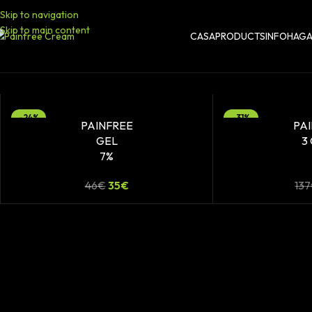
Skip to navigation
Skip to main content
CASA
PRODUCTS
INFO
HAGA
-24%
-31%
PAINFREE
PA
GEL
3
7%
46
€
35
€
137