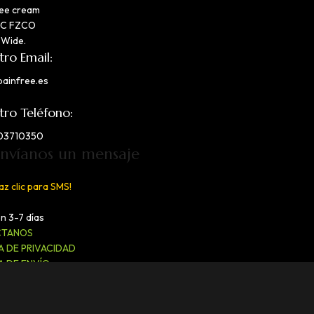
ree cream
IC FZCO
 Wide.
tro Email:
painfree.es
tro Teléfono:
03710350
Envíanos un mensaje
az clic para SMS!
n 3-7 días
CTANOS
A DE PRIVACIDAD
A DE ENVÍO
OS Y CONDICIONES
CA DE DEVOLUCIÓN Y REEMBOLSO