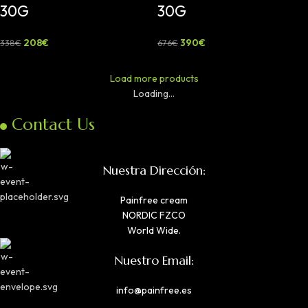
30G
30G
208
€
390
€
338
€
676
€
Load more products
Loading...
Contact Us
Nuestra Dirección:
Painfree cream
NORDIC FZCO
World Wide.
Nuestro Email:
info@painfree.es